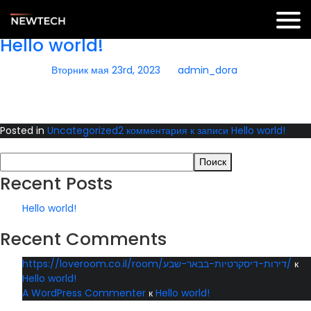
Автор:
admin_dora
Hello world!
Posted on
Вторник мая 23rd, 2023
by
admin_dora
Welcome to WordPress. This is your first post. Edit or delete it,
then start writing!
Posted in
Uncategorized
2 комментария
к записи Hello world!
Поиск
Поиск
Recent Posts
Hello world!
Recent Comments
https://loveroom.co.il/room/דירות-דיסקרטיות-בבאר-שבע/
к
Hello world!
A WordPress Commenter
к
Hello world!